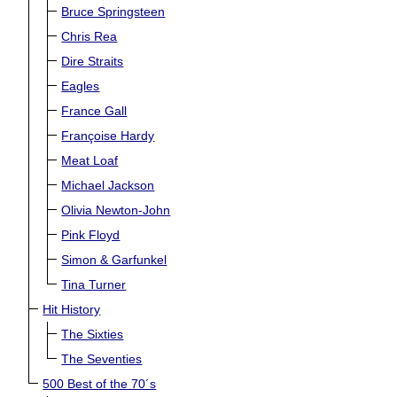
Bruce Springsteen
Chris Rea
Dire Straits
Eagles
France Gall
Françoise Hardy
Meat Loaf
Michael Jackson
Olivia Newton-John
Pink Floyd
Simon & Garfunkel
Tina Turner
Hit History
The Sixties
The Seventies
500 Best of the 70´s