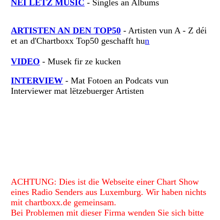
NEI LËTZ MUSIC
- Singles an Albums
ARTISTEN AN DEN TOP50
- Artisten vun A - Z déi
et an d'Chartboxx Top50 geschafft hu
n
VIDEO
- Musek fir ze kucken
INTERVIEW
- Mat Fotoen an Podcats vun
Interviewer mat lëtzebuerger Artisten
ACHTUNG: Dies ist die Webseite einer Chart Show
eines Radio Senders aus Luxemburg.
Wir haben nichts
mit chartboxx.de gemeinsam.
Bei Problemen mit dieser Firma wenden Sie sich bitte