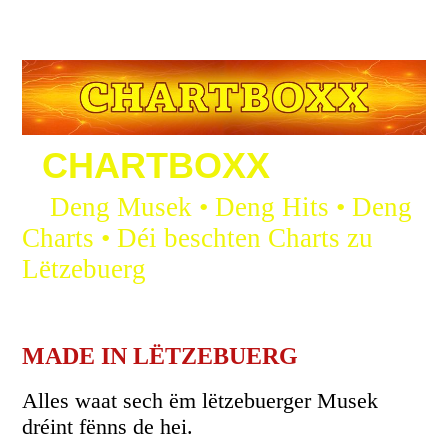
CHARTBOXX
Deng Musek • Deng Hits • Deng
Charts • Déi beschten Charts zu
Lëtzebuerg
MADE IN LËTZEBUERG
A
lles waat sech ëm lëtzebuerger Musek
dréint fënns de hei.