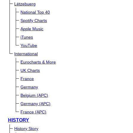
Lëtzebuerg
National Top 40
Spotify Charts
Apple Music
iTunes
YouTube
International
Eurocharts & More
UK Charts
France
Germany
Belgium (APC)
Germany (APC)
France (APC)
HISTORY
History Story