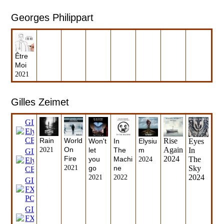
Georges Phili
ppart
Être
Moi
2021
Gilles Zeimet
GIlles Zeimet
Elysium FX
CB.mp3
(367.92KB)
Rain
World
Rise
Eyes
Won't
In
Elysiu
On
Again
In
2021
let
The
m
GIlles Zeimet
Fire
2024
The
you
Machi
2024
Elysium FX
Sky
2021
go
ne
CB.mp3
(367.92KB)
2024
2021
2022
GIlles Zeimet Elysium
FX
POA.mp3
(304.33KB)
GIlles Zeimet Elysium
FX